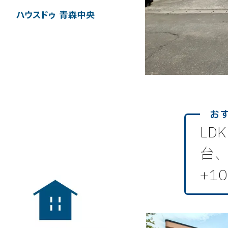
LD
台
+1