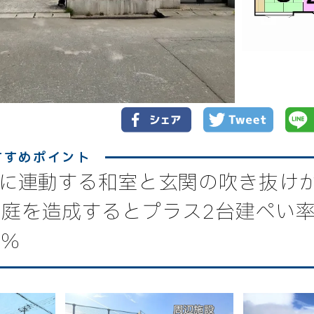
Kに連動する和室と玄関の吹き抜けが
、庭を造成するとプラス2台建ぺい
0％
周辺施設