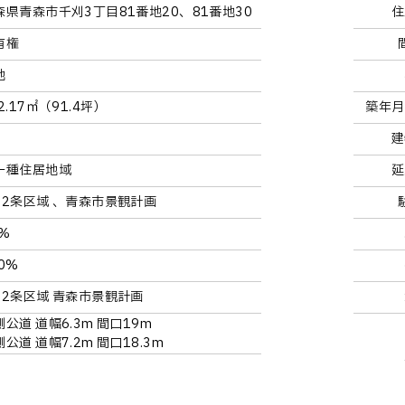
森県青森市千刈3丁目81番地20、81番地30
住
有権
地
2.17㎡（91.4坪）
築年月
建
一種住居地域
延
22条区域 、青森市景観計画
0%
0%
22条区域 青森市景観計画
側公道 道幅6.3m 間口19m
公道 道幅7.2m 間口18.3m