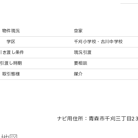
物件現況
空家
学区
千刈小学校・古川中学校
引き渡し条件
現況引渡
引渡し時期
要相談
取引態様
媒介
ナビ用住所：青森市千刈三丁目23