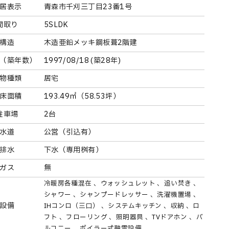
居表示
青森市千刈三丁目23番1号
間取り
5SLDK
構造
木造亜鉛メッキ鋼板葺2階建
（築年数）
1997/08/18 (築28年)
物種類
居宅
床面積
193.49㎡（58.53坪）
駐車場
2台
水道
公営（引込有）
排水
下水（専用桝有）
ガス
無
冷暖房各種混在
ウォッシュレット
追い焚き
シャワー
シャンプードレッサー
洗濯機置場
設備
IHコンロ（三口）
システムキッチン
収納
ロ
フト
フローリング
照明器具
TVドアホン
バ
ルコニー
ボイラー式融雪設備