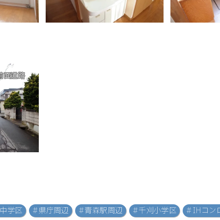
前面道路
川中学区
#県庁周辺
#青森駅周辺
#千刈小学区
#IHコン