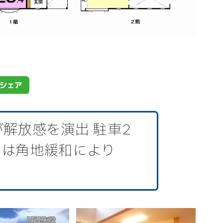
解放感を演出 駐車2
率は角地緩和により
周辺施設