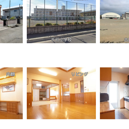
千刈小学校
古
内観
リビング