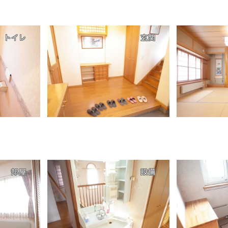
トイレ
玄関
部屋
設備