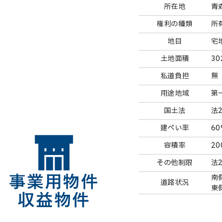
所在地
青
権利の種類
所
地目
宅
土地面積
30
私道負担
無
用途地域
第
国土法
法
建ぺい率
6
容積率
20
その他制限
法
南
道路状況
東側