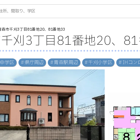
青森市千刈3丁目81番地20、81番地33
千刈3丁目81番地20、81
川中学区
#県庁周辺
#青森駅周辺
#千刈小学区
#IHコン