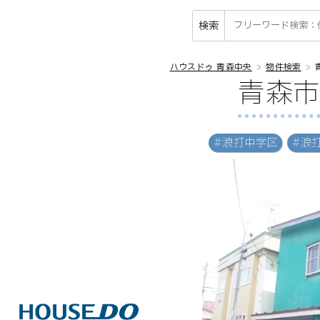
検索
ハウスドゥ 青森中央
物件検索
青森市
#浪打中学区
#浪