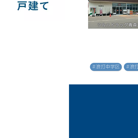
ツルハドラッグ青森
#浪打中学区
#浪