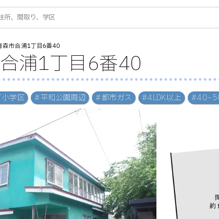
青森市合浦1丁目6番40
合浦1丁目6番40
打小学区
#平和公園周辺
#都市ガス
#4LDK以上
#40~