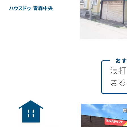
浪打
きる
周