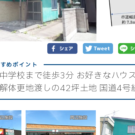
中学校まで徒歩3分 お好きなハウ
解体更地渡しの42坪土地 国道4号
辺施設
周辺施設