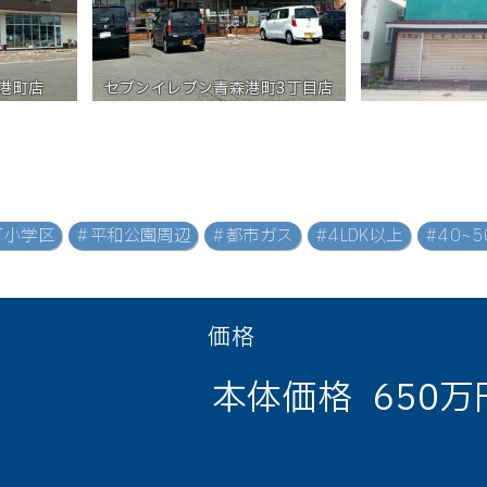
港町店
セブンイレブン青森港町3丁目店
打小学区
#平和公園周辺
#都市ガス
#4LDK以上
#40~
価格
本体価格
650万