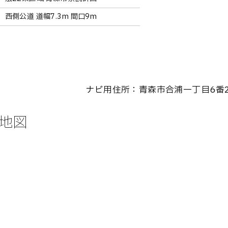
西側公道 道幅7.3m 間口9m
ナビ用住所：青森市合浦一丁目6番
地図