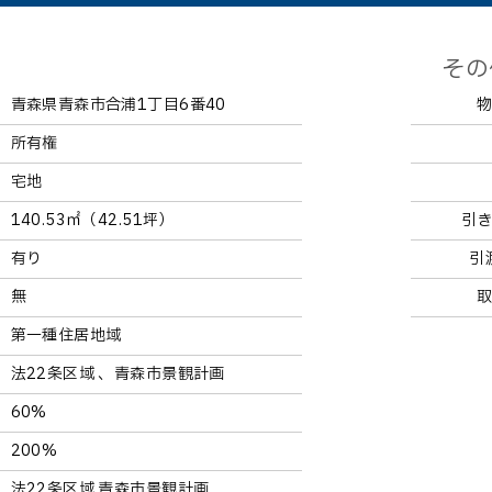
その
青森県青森市合浦1丁目6番40
所有権
宅地
140.53㎡（42.51坪）
引
有り
引
無
第一種住居地域
法22条区域 、青森市景観計画
60%
200%
法22条区域 青森市景観計画