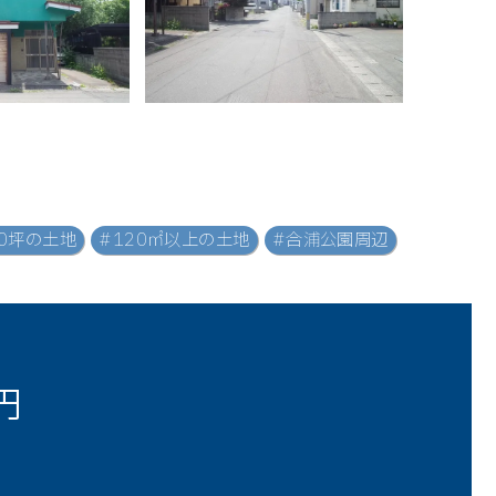
50坪の土地
#120㎡以上の土地
#合浦公園周辺
円