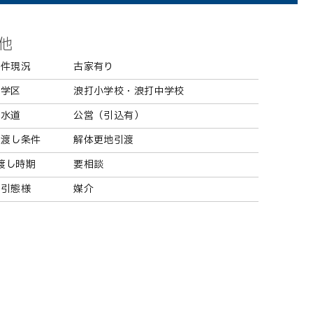
他
物件現況
古家有り
学区
浪打小学校・浪打中学校
水道
公営（引込有）
き渡し条件
解体更地引渡
渡し時期
要相談
取引態様
媒介